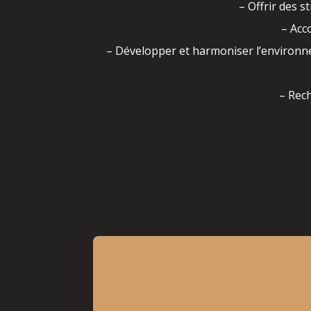
– Offrir des s
– Acc
– Développer et harmoniser l’environne
– Rech