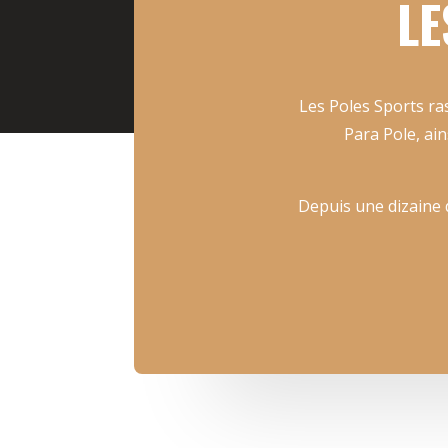
LE
Les Poles Sports ras
Para Pole, ain
Depuis une dizaine d