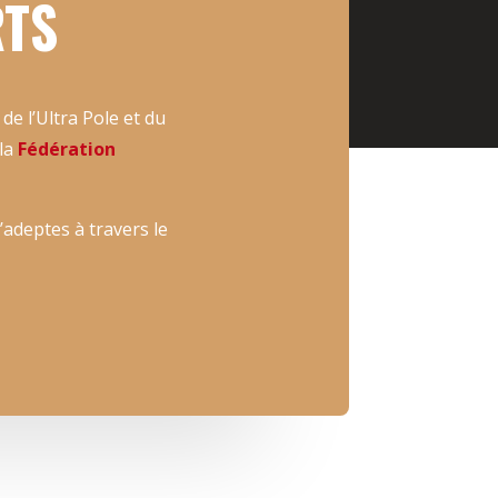
RTS
de l’Ultra Pole et du
la
Fédération
’adeptes à travers le